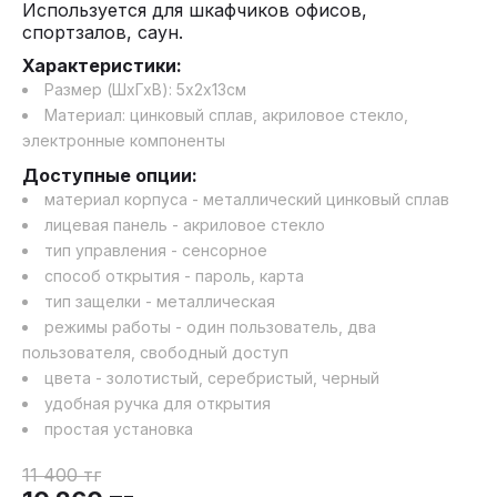
Используется для шкафчиков офисов,
спортзалов, саун.
Характеристики:
Размер (ШхГхВ):
5
х
2
х
13
см
Материал:
цинковый сплав, акриловое стекло,
электронные компоненты
Доступные опции:
материал корпуса - металлический цинковый сплав
лицевая панель - акриловое стекло
тип управления - сенсорное
способ открытия - пароль, карта
тип защелки - металлическая
режимы работы - один пользователь, два
пользователя, свободный доступ
цвета - золотистый, серебристый, черный
удобная ручка для открытия
простая установка
11 400
тг