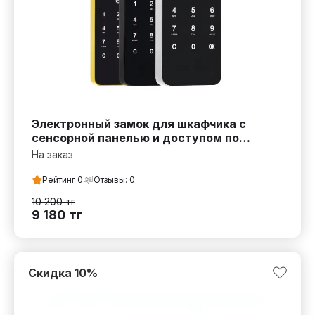
Электронный замок для шкафчика с
сенсорной панелью и доступом по
паролю
На заказ
Рейтинг
0
Отзывы:
0
10 200
тг
9 180
тг
Скидка
10
%