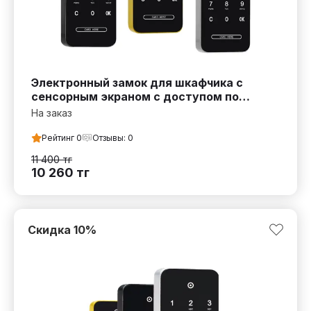
Электронный замок для шкафчика с
сенсорным экраном с доступом по
паролю и карте
На заказ
Рейтинг
0
Отзывы:
0
11 400
тг
10 260
тг
Скидка
10
%