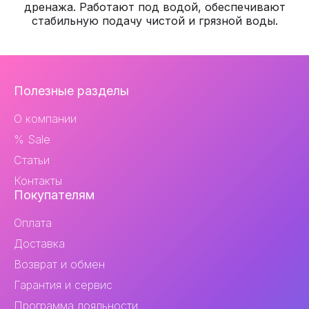
дренажа. Работают под водой, обеспечивают
стабильную подачу чистой и грязной воды.
Навигация
Полезные разделы
и
О компании
контакты
% Sale
Статьи
Контакты
Покупателям
Оплата
Доставка
Возврат и обмен
Гарантия и сервис
Программа лояльности