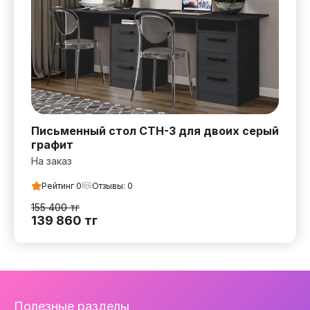
Письменный стол СТН-3 для двоих серый
графит
На заказ
Рейтинг
0
Отзывы:
0
155 400
тг
139 860
тг
Навигация
Полезные разделы