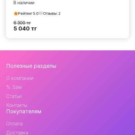
В наличии
Рейтинг
5.0
Отзывы:
2
6 300
тг
5 040
тг
Навигация
Полезные разделы
и
О компании
контакты
% Sale
Статьи
Контакты
Покупателям
Оплата
Доставка