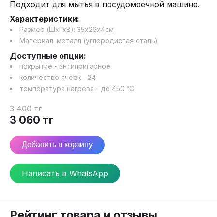
Подходит для мытья в посудомоечной машине.
Характеристики:
Размер (ШхГхВ):
35
х
26
х
4
см
Материал:
металл (углеродистая сталь)
Доступные опции:
покрытие - антипригарное
количество ячеек - 24
температура нагрева - до 450 °С
3 400
тг
3 060
тг
Добавить в корзину
Написать в WhatsApp
Рейтинг товара и отзывы