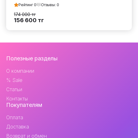
Рейтинг
0
Отзывы:
0
174 000
тг
156 600
тг
Навигация
Полезные разделы
и
О компании
контакты
% Sale
Статьи
Контакты
Покупателям
Оплата
Доставка
Возврат и обмен