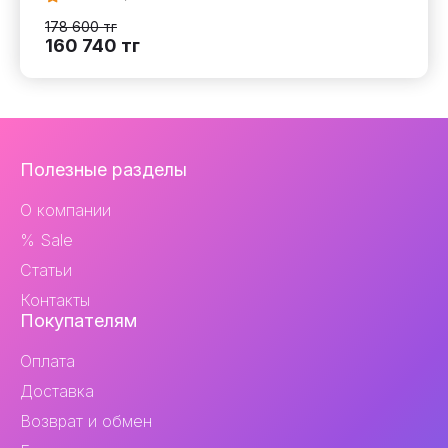
178 600
тг
160 740
тг
Навигация
Полезные разделы
и
О компании
контакты
% Sale
Статьи
Контакты
Покупателям
Оплата
Доставка
Возврат и обмен