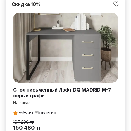
Скидка
10
%
Стол письменный Лофт DQ MADRID М-7
серый графит
На заказ
Рейтинг
0
Отзывы:
0
167 200
тг
150 480
тг