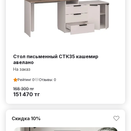
Стол письменный СТК35 кашемир
авелано
На заказ
Рейтинг
0
Отзывы:
0
168 300
тг
151 470
тг
Скидка
10
%