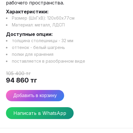
рабочего пространства.
Характеристики:
Размер (ШхГхВ):
120
х
60
х
77
см
Материал:
металл, ЛДСП
Доступные опции:
толщина столешницы - 32 мм
оттенок - белый шагрень
полки для хранения
поставляется в разобранном виде
105 400
тг
94 860
тг
Добавить в корзину
Написать в WhatsApp