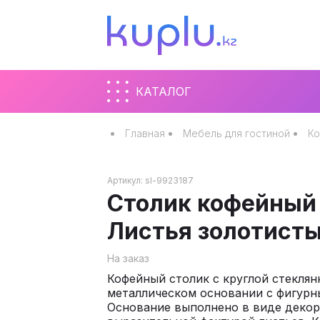
КАТАЛОГ
Главная
Мебель для гостиной
Ко
Артикул:
sl-9923187
Столик кофейный
Листья золотист
На заказ
Кофейный столик с круглой стекля
металлическом основании с фигурн
Основание выполнено в виде деко