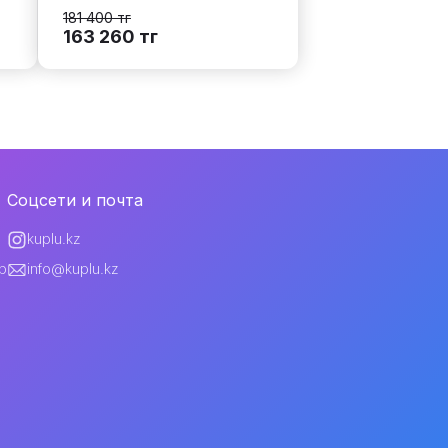
181 400
тг
163 260
тг
Соцсети и почта
kuplu.kz
p
info@kuplu.kz