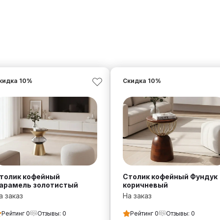
кидка
10
%
Скидка
10
%
толик кофейный
Столик кофейный Фундук
арамель золотистый
коричневый
а заказ
На заказ
Рейтинг
0
Отзывы:
0
Рейтинг
0
Отзывы:
0