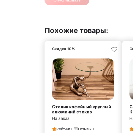
Опубликовать
Похожие товары:
Скидка
10
%
С
Столик кофейный круглый
С
алюминий стекло
К
На заказ
Н
Рейтинг
0
Отзывы:
0