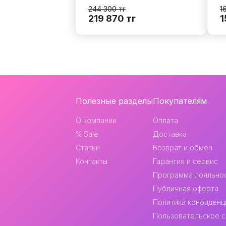
244 300
тг
1
219 870
тг
1
Навигация
Полезные разделы
Покупателям
и
О компании
Оплата
контакты
% Sale
Доставка
Статьи
Возврат и обмен
Контакты
Гарантия и сервис
Программа лояльно
Публичная оферта
Политика конфиденц
Пользовательское 