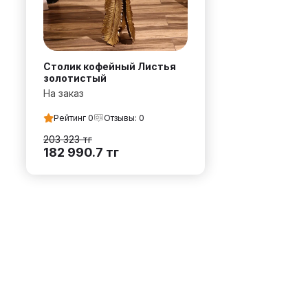
Столик кофейный Листья
золотистый
На заказ
Рейтинг
0
Отзывы:
0
203 323
тг
182 990.7
тг