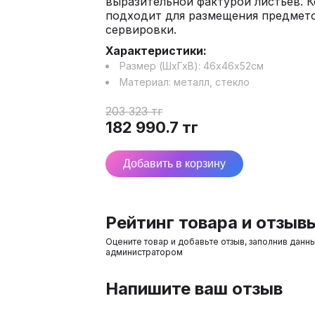
выразительной фактурой листьев. К
подходит для размещения предмето
сервировки.
Характеристики:
Размер (ШхГхВ):
46
х
46
х
52
см
Материал:
металл, стекло
203 323
тг
182 990.7
тг
Добавить в корзину
Рейтинг товара и отзыв
Оцените товар и добавьте отзыв, заполнив данн
администратором
Напишите ваш отзыв