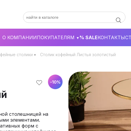
О КОМПАНИИ
ПОКУПАТЕЛЯМ
% SALE
КОНТАКТЫ
С
▼
фейные столики
Столик кофейный Листья золотистый
-
10
%
ый
нной столешницей на
ыми элементами.
ративных форм с