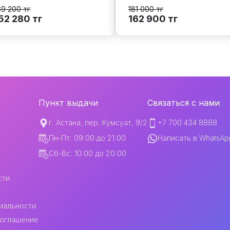
69 200
тг
181 000
тг
52 280
тг
162 900
тг
Пункт выдачи
Связаться с нами
г. Астана, пер. Кумсуат, 9/2
+7 700 434 8888
Пн-Пт: 09:00 до 21:00
Написать в WhatsAp
Сб-Вс: 10:00 до 20:00
сти
иальности
соглашение