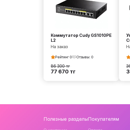
Коммутатор Cudy GS1010PE
У
L2
C
На заказ
Н
Рейтинг
0
Отзывы:
0
86 300
тг
3
77 670
тг
3
Навигация
Полезные разделы
Покупателям
и