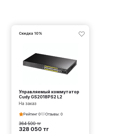
Скидка
10
%
Управляемый коммутатор
Cudy GS2018PS2 L2
На заказ
Рейтинг
0
Отзывы:
0
364 500
тг
328 050
тг