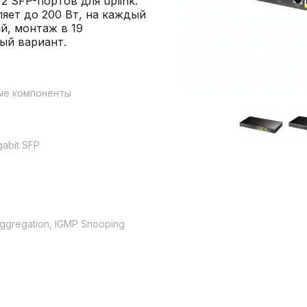
 2 SFP-портов для uplink.
яет до 200 Вт, на каждый
й, монтаж в 19
ый вариант.
ные компоненты
gabit SFP
ggregation, IGMP Snooping