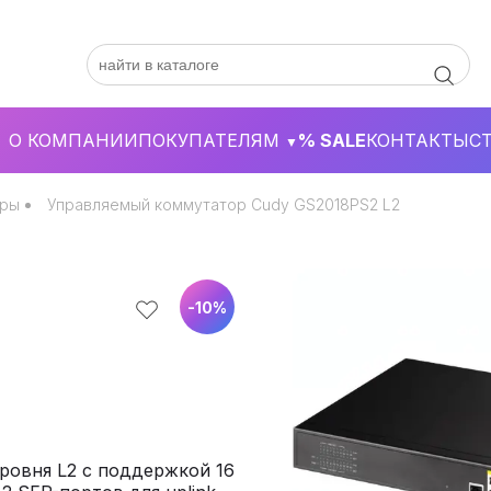
О КОМПАНИИ
ПОКУПАТЕЛЯМ
% SALE
КОНТАКТЫ
С
▼
оры
Управляемый коммутатор Cudy GS2018PS2 L2
-
10
%
ровня L2 с поддержкой 16