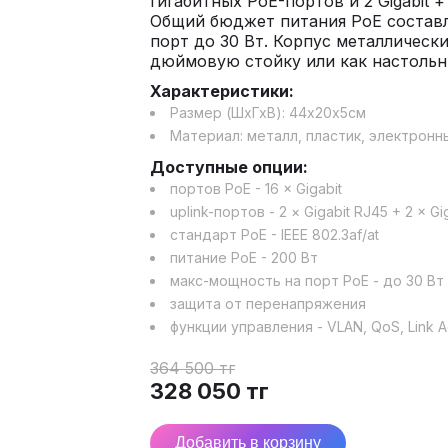
гигабитных PoE-портов и 2 Gigabit +
Общий бюджет питания PoE составл
порт до 30 Вт. Корпус металлически
дюймовую стойку или как настольн
Характеристики:
Размер (ШхГхВ):
44
х
20
х
5
см
Материал:
металл, пластик, электрон
Доступные опции:
портов PoE - 16 × Gigabit
uplink-портов - 2 × Gigabit RJ45 + 2 × Gi
стандарт PoE - IEEE 802.3af/at
питание PoE - 200 Вт
макс-мощность на порт PoE - до 30 Вт
защита от перенапряжения
функции управления - VLAN, QoS, Link A
364 500
тг
328 050
тг
Добавить в корзину