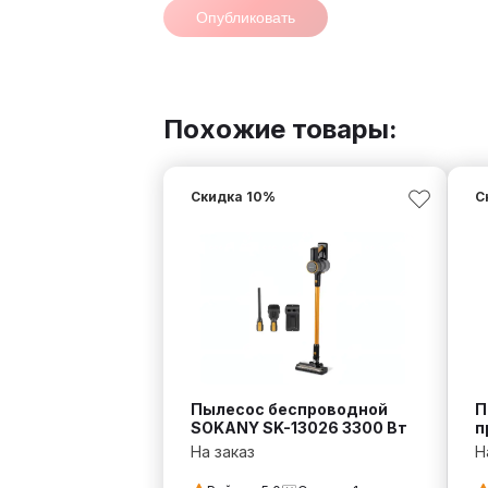
Опубликовать
Похожие товары:
Скидка
10
%
С
Пылесос беспроводной
П
SOKANY SK-13026 3300 Вт
п
S
На заказ
Н
б