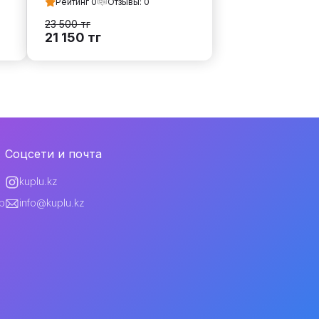
Рейтинг
0
Отзывы:
0
23 500
тг
21 150
тг
Соцсети и почта
kuplu.kz
p
info@kuplu.kz