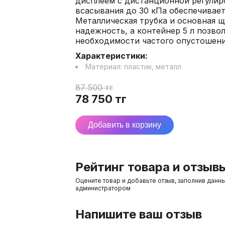
дисплеем с дистанционной регулир
всасывания до 30 кПа обеспечивае
Металлическая трубка и основная 
надежность, а контейнер 5 л позво
необходимости частого опустошени
Характеристики:
Материал:
пластик, металл
87 500
тг
78 750
тг
Добавить в корзину
Рейтинг товара и отзыв
Оцените товар и добавьте отзыв, заполнив данн
администратором
Напишите ваш отзыв