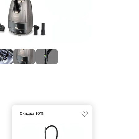
Скидка
10
%