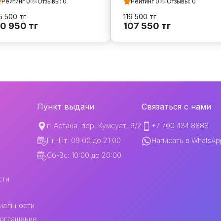
Рейтинг
0
Отзывы:
0
Рейтинг
0
Отзывы:
0
5 500
тг
119 500
тг
0 950
тг
107 550
тг
Пункт выдачи
Связаться с нами
г. Астана, пер. Кумсуат, 9/2
+7 700 434 8888
Пн-Пт: 09:00 до 21:00
Написать в WhatsAp
Сб-Вс: 10:00 до 20:00
сти
иальности
соглашение