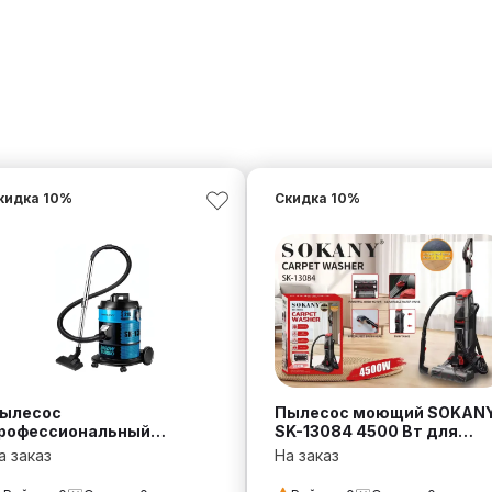
кидка
10
%
Скидка
10
%
ылесос
Пылесос моющий SOKAN
рофессиональный
SK-13084 4500 Вт для
OKANY SK-13021 3800 Вт с
ковров и напольных
а заказ
На заказ
аком 21 л
покрытий