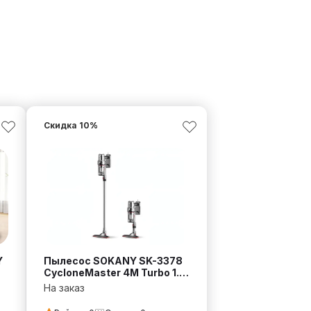
Скидка
10
%
Y
Пылесос SOKANY SK-3378
CycloneMaster 4M Turbo 1.2
л
На заказ