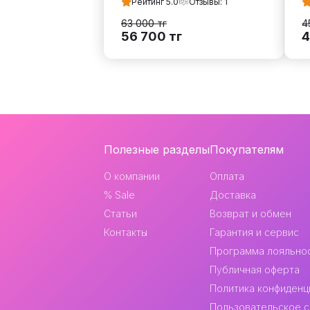
Рейтинг
5.0
Отзывы:
1
63 000
тг
4
56 700
тг
4
Навигация
Полезные разделы
Покупателям
и
О компании
Оплата
контакты
% Sale
Доставка
Статьи
Возврат и обмен
Контакты
Гарантия и сервис
Программа лояльно
Публичная оферта
Политика конфиденц
Пользовательское 