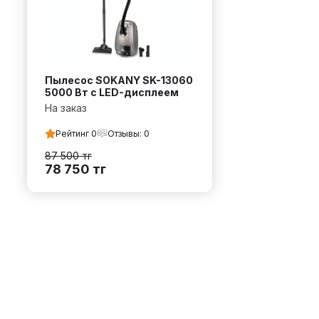
Пылесос SOKANY SK-13060
5000 Вт с LED-дисплеем
На заказ
Рейтинг
0
Отзывы:
0
87 500
тг
78 750
тг