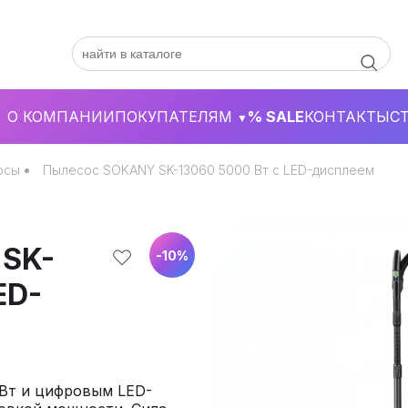
О КОМПАНИИ
ПОКУПАТЕЛЯМ
% SALE
КОНТАКТЫ
С
▼
осы
Пылесос SOKANY SK-13060 5000 Вт с LED-дисплеем
 SK-
-
10
%
ED-
Вт и цифровым LED-