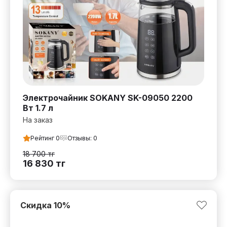
Электрочайник SOKANY SK-09050 2200
Вт 1.7 л
На заказ
Рейтинг
0
Отзывы:
0
18 700
тг
16 830
тг
Скидка
10
%