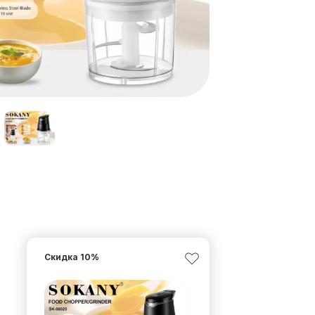
Скидка
10
%