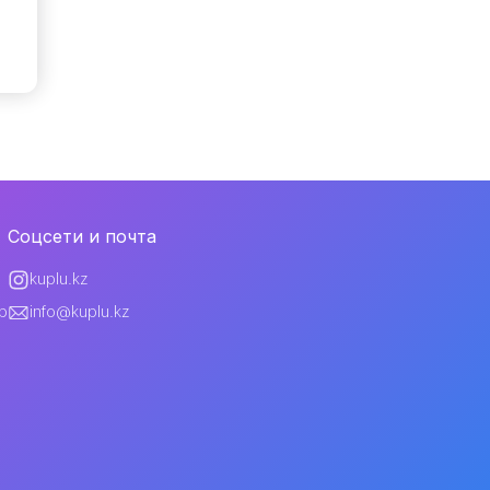
Соцсети и почта
kuplu.kz
p
info@kuplu.kz