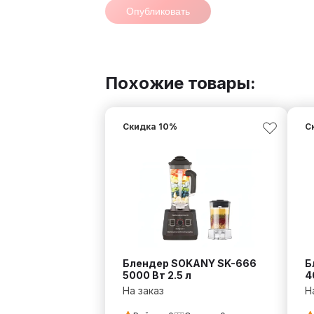
Опубликовать
Похожие товары:
Скидка
10
%
С
Блендер SOKANY SK-666
Б
5000 Вт 2.5 л
4
На заказ
Н