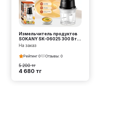
Измельчитель продуктов
SOKANY SK-06025 300 Вт
0.7 л
На заказ
Рейтинг
0
Отзывы:
0
5 200
тг
4 680
тг