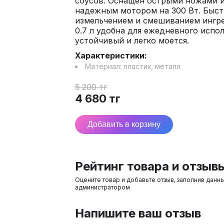
соусов. Оснащен острыми ножами 
надежным мотором на 300 Вт. Быст
измельчением и смешиванием ингр
0.7 л удобна для ежедневного испо
устойчивый и легко моется.
Характеристики:
Материал:
пластик, металл
5 200
тг
4 680
тг
Добавить в корзину
Рейтинг товара и отзыв
Оцените товар и добавьте отзыв, заполнив данн
администратором
Напишите ваш отзыв