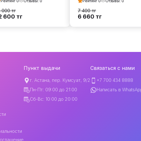
Рейтинг
0
Отзывы:
0
Рейтинг
0
Отзывы:
0
4 000
тг
7 400
тг
2 600
тг
6 660
тг
Пункт выдачи
Связаться с нами
г. Астана, пер. Кумсуат, 9/2
+7 700 434 8888
Пн-Пт: 09:00 до 21:00
Написать в WhatsAp
Сб-Вс: 10:00 до 20:00
сти
иальности
соглашение