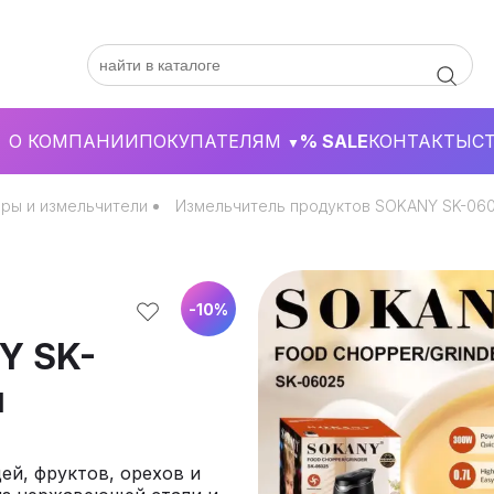
О КОМПАНИИ
ПОКУПАТЕЛЯМ
% SALE
КОНТАКТЫ
С
▼
ры и измельчители
Измельчитель продуктов SOKANY SK-0602
-
10
%
Y SK-
л
ей, фруктов, орехов и