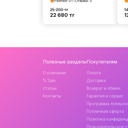
Рейтинг
0
Отзывы:
0
25 200
тг
1
22 680
тг
1
Навигация
Полезные разделы
Покупателям
и
О компании
Оплата
контакты
% Sale
Доставка
Статьи
Возврат и обмен
Контакты
Гарантия и сервис
Программа лояльно
Публичная оферта
Политика конфиденц
Пользовательское 