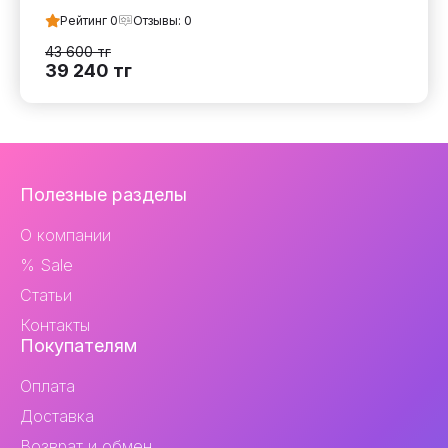
Рейтинг
0
Отзывы:
0
43 600
тг
39 240
тг
Навигация
Полезные разделы
и
О компании
контакты
% Sale
Статьи
Контакты
Покупателям
Оплата
Доставка
Возврат и обмен