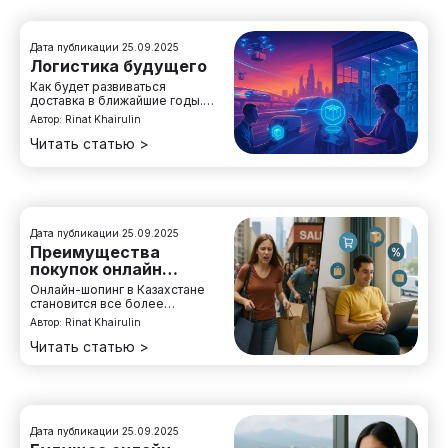
Дата публикации
25.09.2025
Логистика будущего
Как будет развиваться
доставка в ближайшие годы.
Какие технологии изменят
Автор:
Rinat Khairulin
рынок логистики и почему это
важно для покупателей
Читать статью >
интернет-магазинов
Дата публикации
25.09.2025
Преимущества
покупок онлайн
перед офлайн
Онлайн-шопинг в Казахстане
становится все более
популярным. Разберем
Автор:
Rinat Khairulin
главные преимущества
интернет-магазинов перед
Читать статью >
традиционными торговыми
точками
Дата публикации
25.09.2025