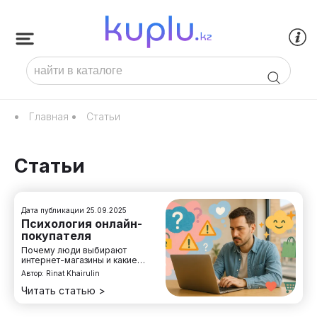
Главная
Статьи
Статьи
Дата публикации
25.09.2025
Психология онлайн-
покупателя
Почему люди выбирают
интернет-магазины и какие
психологические факторы
Автор:
Rinat Khairulin
влияют на их решения.
Разбираем мотивацию,
Читать статью >
эмоции и привычки онлайн-
покупателей.